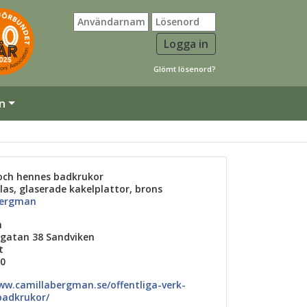
Glömt lösenord?
n
och hennes badkrukor
las, glaserade kakelplattor, brons
Bergman
n
agatan 38 Sandviken
t
10
ww.camillabergman.se/offentliga-verk-
badkrukor/