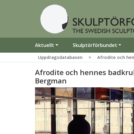
Aktuellt
Skulptörförbundet
Uppdragsdatabasen
>
Afrodite och he
Afrodite och hennes badkruk
Bergman