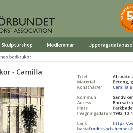
Skulpturshop
Medlemmar
Uppdragsdatabase
nnes badkrukor
or - Camilla
Titel
Afrodite 
Material
Betong, g
Konstnär/er
Camilla 
Kommun
Sandvike
Adress
Barrsätr
Plats
Parkbade
Invigningsdatum
1993-10-
Länk
https://w
bas/afrodite-och-hennes-