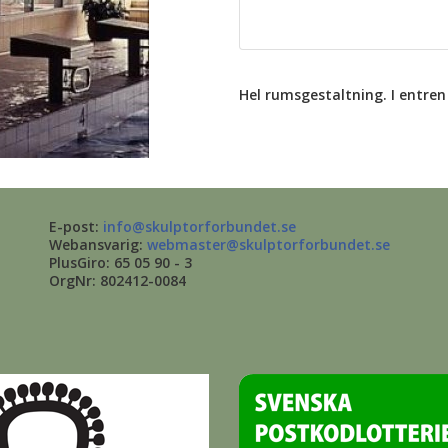
Hel rumsgestaltning. I entren 
E-post:
info@skulptorforbundet.se
Webansvarig:
webmaster@skulptorforbundet.se
PlusGiro: 65 05 90 - 3
OrgNr: 802412-0084