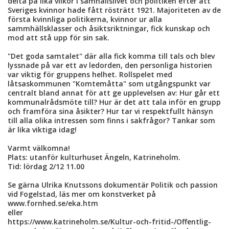
delta på lika vilkor i samhällslivet och politiken efter att
Sveriges kvinnor hade fått rösträtt 1921. Majoriteten av de
första kvinnliga politikerna, kvinnor ur alla
sammhällsklasser och åsiktsriktningar, fick kunskap och
mod att stå upp för sin sak.
"Det goda samtalet" där alla fick komma till tals och blev
lyssnade på var ett av ledorden, den personliga historien
var viktig för gruppens helhet. Rollspelet med
låtsaskommunen "Komtemåtta" som utgångspunkt var
centralt bland annat för att ge upplevelsen av: Hur går ett
kommunalrådsmöte till? Hur är det att tala inför en grupp
och framföra sina åsikter? Hur tar vi respektfullt hänsyn
till alla olika intressen som finns i sakfrågor? Tankar som
är lika viktiga idag!
Varmt välkomna!
Plats: utanför kulturhuset Ängeln, Katrineholm.
Tid: lördag 2/12 11.00
Se gärna Ulrika Knutssons dokumentär Politik och passion
vid Fogelstad, läs mer om konstverket på
www.fornhed.se/eka.htm
eller
https://www.katrineholm.se/Kultur-och-fritid-/Offentlig-