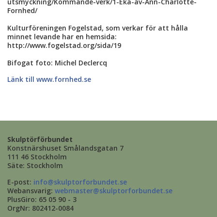
utsmyckning/Kommande-verk/1-Eka-av-Ann-Charlotte-
Fornhed/
Kulturföreningen Fogelstad, som verkar för att hålla
minnet levande har en hemsida:
http://www.fogelstad.org/sida/19
Bifogat foto: Michel Declercq
Länk till www.fornhed.se
Skulptörförbundet
Konstnärshuset Smålandsgatan 7
111 46 Stockholm
Säte: Stockholm
E-post:
info@skulptorforbundet.se
Webansvarig:
webmaster@skulptorforbundet.se
PlusGiro: 65 05 90 - 3
OrgNr: 802412-0084