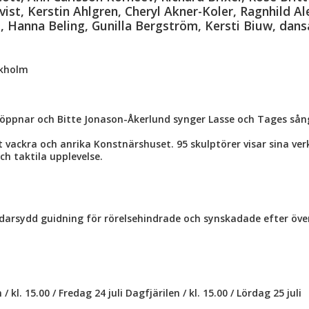
st, Kerstin Ahlgren, Cheryl Akner-Koler, Ragnhild A
, Hanna Beling, Gunilla Bergström, Kersti Biuw, dans
ckholm
m öppnar och Bitte Jonason-Åkerlund synger Lasse och Tages sån
det vackra och anrika Konstnärshuset. 95 skulptörer visar sina ve
ch taktila upplevelse.
ddarsydd guidning för rörelsehindrade och synskadade efter ö
 kl. 15.00 / Fredag 24 juli Dagfjärilen / kl. 15.00 / Lördag 25 juli