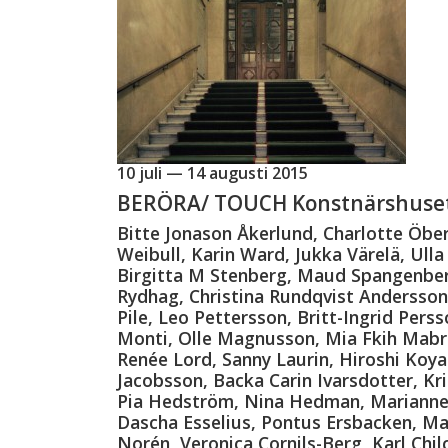
10 juli — 14 augusti 2015
BERÖRA/ TOUCH Konstnärshuse
Bitte Jonason Åkerlund, Charlotte Öber
Weibull, Karin Ward, Jukka Värelä, Ulla
Birgitta M Stenberg, Maud Spangenberg,
Rydhag, Christina Rundqvist Andersson
Pile, Leo Pettersson, Britt-Ingrid Pers
Monti, Olle Magnusson, Mia Fkih Mabro
Renée Lord, Sanny Laurin, Hiroshi Koya
Jacobsson, Backa Carin Ivarsdotter, Kr
Pia Hedström, Nina Hedman, Marianne 
Dascha Esselius, Pontus Ersbacken, Ma
Norén, Veronica Cornils-Berg, Karl Chi