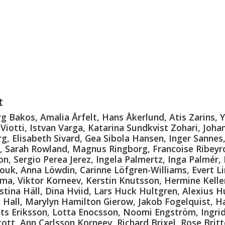
t
g Bakos, Amalia Årfelt, Hans Åkerlund, Atis Zarins, Y
 Viotti, Istvan Varga, Katarina Sundkvist Zohari, Joh
 Elisabeth Sivard, Gea Sibola Hansen, Inger Sannes,
, Sarah Rowland, Magnus Ringborg, Francoise Ribeyro
son, Sergio Perea Jerez, Ingela Palmertz, Inga Palmér,
uk, Anna Löwdin, Carinne Löfgren-Williams, Evert Li
ma, Viktor Korneev, Kerstin Knutsson, Hermine Keller,
istina Häll, Dina Hviid, Lars Huck Hultgren, Alexius
Hall, Marylyn Hamilton Gierow, Jakob Fogelquist, H
ts Eriksson, Lotta Enocsson, Noomi Engström, Ingrid
lcott, Ann Carlsson Korneev, Richard Brixel, Rose Bri