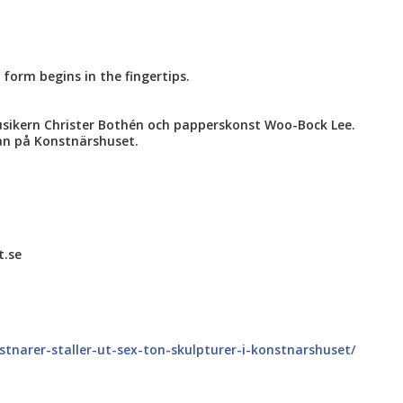
form begins in the fingertips.
sikern Christer Bothén och papperskonst Woo-Bock Lee.
an på Konstnärshuset.
t.se
nstnarer-staller-ut-sex-ton-skulpturer-i-konstnarshuset/