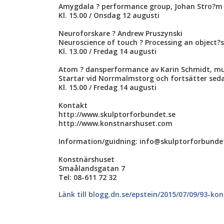
Amygdala ? performance group, Johan Stro?m
Kl. 15.00 / Onsdag 12 augusti
Neuroforskare ? Andrew Pruszynski
Neuroscience of touch ? Processing an object?s 
Kl. 13.00 / Fredag 14 augusti
Atom ? dansperformance av Karin Schmidt, mu
Startar vid Norrmalmstorg och fortsätter sed
Kl. 15.00 / Fredag 14 augusti
Kontakt
http://www.skulptorforbundet.se
http://www.konstnarshuset.com
Information/guidning: info@skulptorforbunde
Konstnärshuset
Smaålandsgatan 7
Tel: 08-611 72 32
Länk till blogg.dn.se/epstein/2015/07/09/93-ko