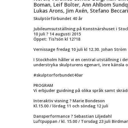
Boman, Leif Bolter, Ann Ahlbom Sundqvi
Lukas Arons, Jim Axén, Stefano Beccari
Skulptörförbundet 40 år
Jubileumsutställning på Konstnärshuset i Sto
10 juli ? 14 augusti 2015
Öppet: Tis?sön kl 12?18
Vernissage fredag 10 juli kl 12.30. Johan Strö
I Stockholm håller vi en central utställning i 
understryka skulpturens egenart, inre känsla o
#skulptorforbundet40ar
PROGRAM
Vi erbjuder guidning på olika språk samt skrä
Interaktiv visning ? Marie Bondeson
Kl.15.00 / lördag 11 och söndag 12 juli
Dansperformance ? Sebastian Liljedahl
Luftpuppan / kl. 15.00 / Torsdag 23 juli Birdman /