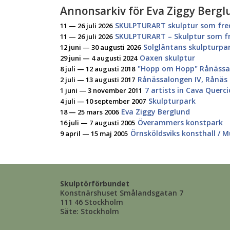
Annonsarkiv för Eva Ziggy Bergl
SKULPTURART skulptur som fred
11 — 26 juli 2026
SKULPTURART – Skulptur som fr
11 — 26 juli 2026
Solgläntans skulpturpar
12 juni — 30 augusti 2026
Oaxen skulptur
29 juni — 4 augusti 2024
"Hopp om Hopp" Rånässa
8 juli — 12 augusti 2018
Rånässalongen IV, Rånäs 
2 juli — 13 augusti 2017
7 artists in Cava Querc
1 juni — 3 november 2011
Skulpturpark
4 juli — 10 september 2007
Eva Ziggy Berglund
18 — 25 mars 2006
Överammers konstpark
16 juli — 7 augusti 2005
Örnsköldsviks konsthall / 
9 april — 15 maj 2005
Skulptörförbundet
Konstnärshuset Smålandsgatan 7
111 46 Stockholm
Säte: Stockholm