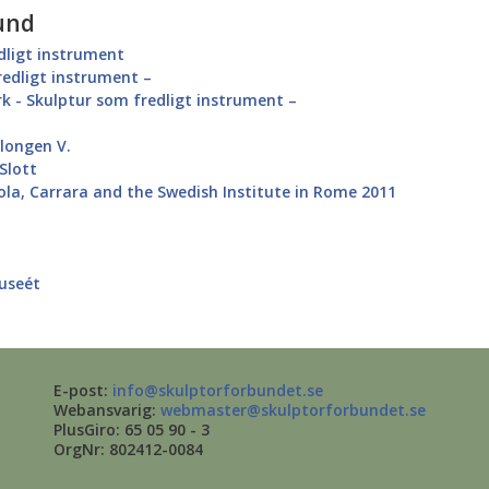
und
ligt instrument
edligt instrument –
k - Skulptur som fredligt instrument –
longen V.
Slott
iola, Carrara and the Swedish Institute in Rome 2011
Museét
E-post:
info@skulptorforbundet.se
Webansvarig:
webmaster@skulptorforbundet.se
PlusGiro: 65 05 90 - 3
OrgNr: 802412-0084