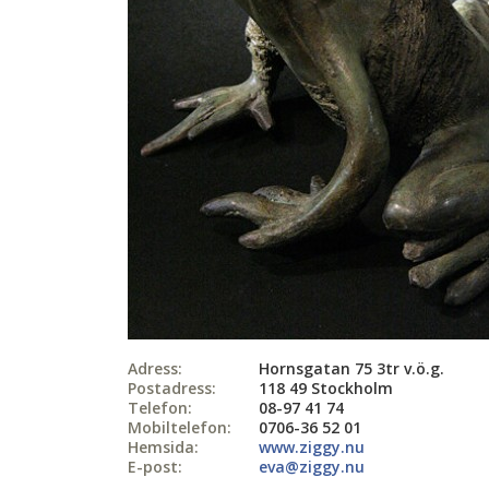
Adress:
Hornsgatan 75 3tr v.ö.g.
Postadress:
118 49 Stockholm
Telefon:
08-97 41 74
Mobiltelefon:
0706-36 52 01
Hemsida:
www.ziggy.nu
E-post:
eva@ziggy.nu