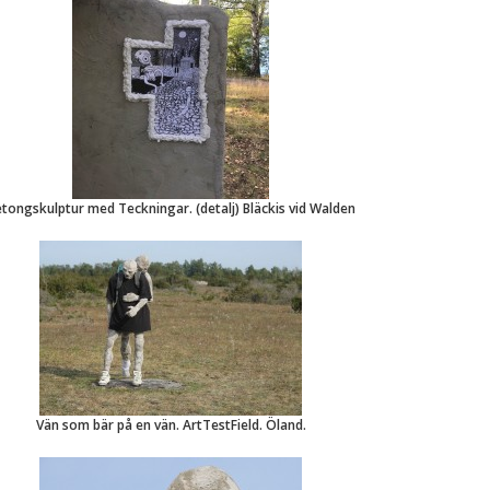
tongskulptur med Teckningar. (detalj) Bläckis vid Walden
Vän som bär på en vän. ArtTestField. Öland.