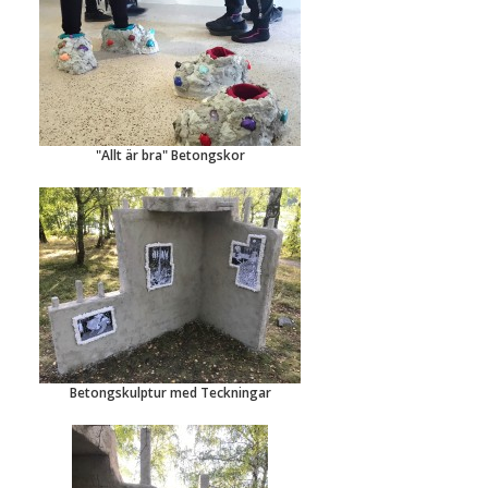
"Allt är bra" Betongskor
Betongskulptur med Teckningar