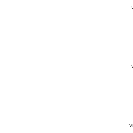
"
"
"A