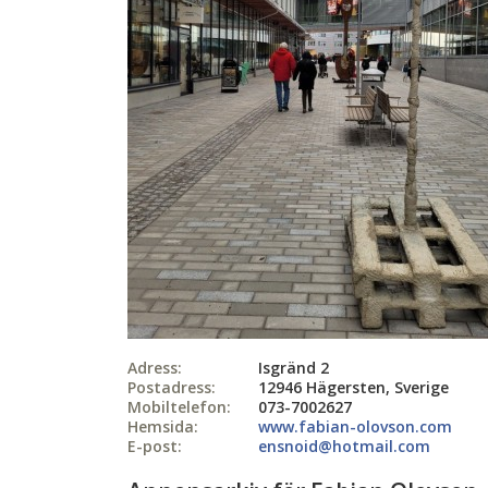
Adress:
Isgränd 2
Postadress:
12946 Hägersten, Sverige
Mobiltelefon:
073-7002627
Hemsida:
www.fabian-olovson.com
E-post:
ensnoid@hotmail.com