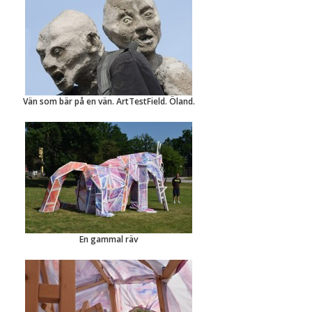
Vän som bär på en vän. ArtTestField. Öland.
En gammal räv