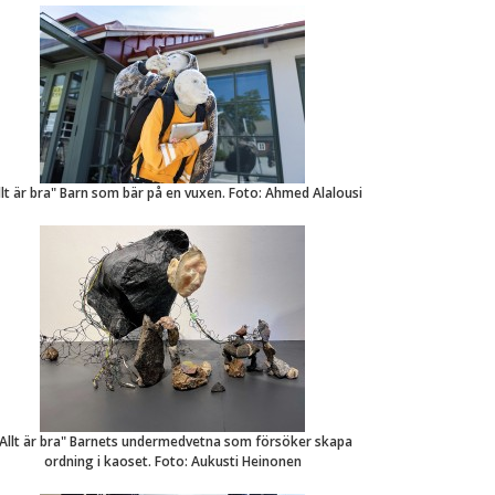
llt är bra" Barn som bär på en vuxen. Foto: Ahmed Alalousi
Allt är bra" Barnets undermedvetna som försöker skapa
ordning i kaoset. Foto: Aukusti Heinonen