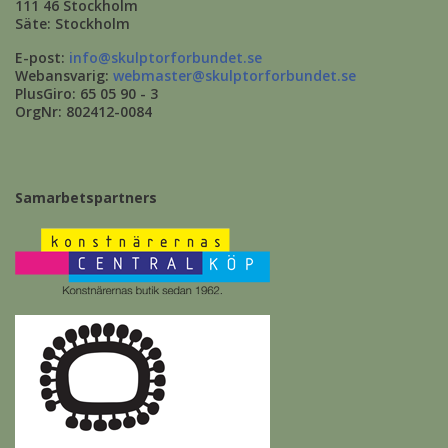
111 46 Stockholm
Säte: Stockholm
E-post:
info@skulptorforbundet.se
Webansvarig:
webmaster@skulptorforbundet.se
PlusGiro: 65 05 90 - 3
OrgNr: 802412-0084
Samarbetspartners