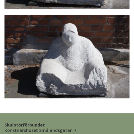
Skulptörförbundet
Konstnärshuset Smålandsgatan 7