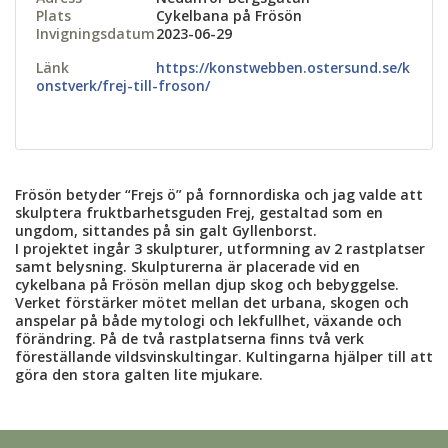
Plats
Cykelbana på Frösön
Invigningsdatum
2023-06-29
Länk
https://konstwebben.ostersund.se/k
onstverk/frej-till-froson/
Frösön betyder “Frejs ö” på fornnordiska och jag valde att
skulptera fruktbarhetsguden Frej, gestaltad som en
ungdom, sittandes på sin galt Gyllenborst.
I projektet ingår 3 skulpturer, utformning av 2 rastplatser
samt belysning. Skulpturerna är placerade vid en
cykelbana på Frösön mellan djup skog och bebyggelse.
Verket förstärker mötet mellan det urbana, skogen och
anspelar på både mytologi och lekfullhet, växande och
förändring. På de två rastplatserna finns två verk
föreställande vildsvinskultingar. Kultingarna hjälper till att
göra den stora galten lite mjukare.