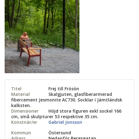
Titel
Frej till Frösön
Material
Skalgjuten, glasfiberarmerad
fibercement Jesmonite AC730. Socklar i Jämtländsk
kalksten.
Dimensioner
Höjd stora figuren exkl sockel 166
cm, små skulpturer 53 respektive 35 cm.
Konstnär/er
Gabriel Jonsson
Kommun
Östersund
Adress
Nedanför Bergsgatan