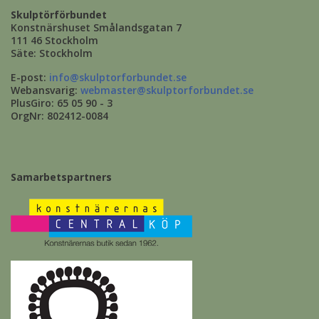
Skulptörförbundet
Konstnärshuset Smålandsgatan 7
111 46 Stockholm
Säte: Stockholm
E-post:
info@skulptorforbundet.se
Webansvarig:
webmaster@skulptorforbundet.se
PlusGiro: 65 05 90 - 3
OrgNr: 802412-0084
Samarbetspartners