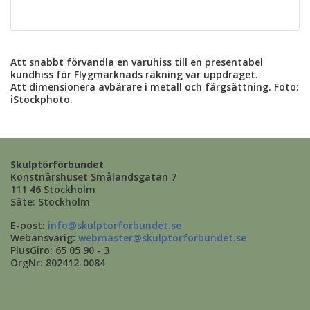
Att snabbt förvandla en varuhiss till en presentabel
kundhiss för Flygmarknads räkning var uppdraget.
Att dimensionera avbärare i metall och färgsättning. Foto:
iStockphoto.
Skulptörförbundet
Konstnärshuset Smålandsgatan 7
111 46 Stockholm
Säte: Stockholm
E-post:
info@skulptorforbundet.se
Webansvarig:
webmaster@skulptorforbundet.se
PlusGiro: 65 05 90 - 3
OrgNr: 802412-0084