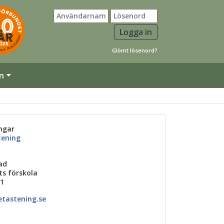
Glömt lösenord?
n
ingar
tening
ad
ts förskola
21
tastening.se