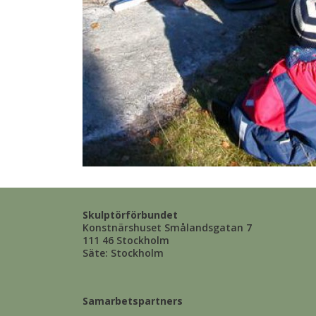
Skulptörförbundet
Konstnärshuset Smålandsgatan 7
111 46 Stockholm
Säte: Stockholm
Samarbetspartners