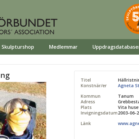
Skulpturshop
Medlemmar
Uppdragsdatabase
ing
Titel
Hällristn
Konstnär/er
Agneta S
Kommun
Tanum
Adress
Grebbest
Plats
Vita huse
Invigningsdatum
2003-06-
Länk
www.agne