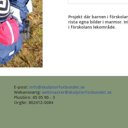
Projekt där barnen i förskola
rista egna bilder i marmor. I
i förskolans lekområde.
E-post:
info@skulptorforbundet.se
Webansvarig:
webmaster@skulptorforbundet.se
PlusGiro: 65 05 90 - 3
OrgNr: 802412-0084