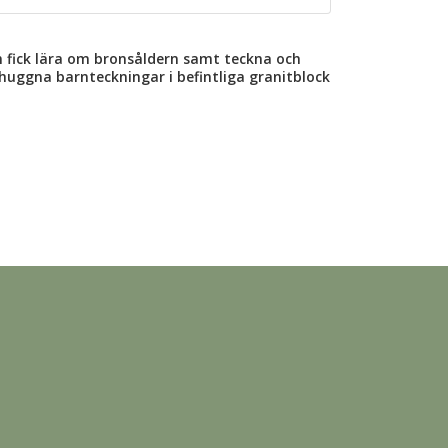
n fick lära om bronsåldern samt teckna och
nhuggna barnteckningar i befintliga granitblock