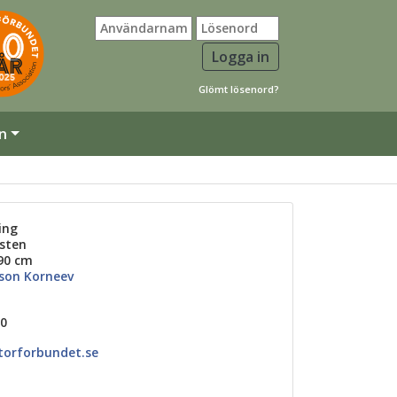
Glömt lösenord?
n
ing
sten
90 cm
son Korneev
30
torforbundet.se