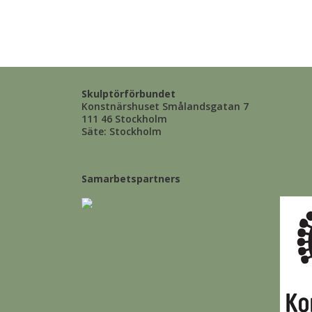
Skulptörförbundet
Konstnärshuset Smålandsgatan 7
111 46 Stockholm
Säte: Stockholm
Samarbetspartners