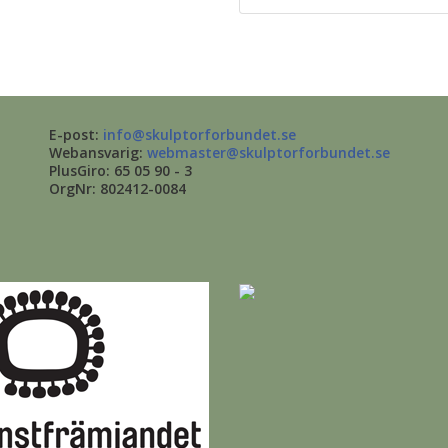
E-post:
info@skulptorforbundet.se
Webansvarig:
webmaster@skulptorforbundet.se
PlusGiro: 65 05 90 - 3
OrgNr: 802412-0084