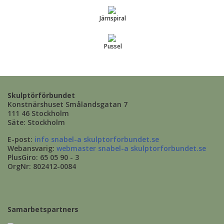
Järnspiral
Pussel
Skulptörförbundet
Konstnärshuset Smålandsgatan 7
111 46 Stockholm
Säte: Stockholm
E-post:
info snabel-a skulptorforbundet.se
Webansvarig:
webmaster snabel-a skulptorforbundet.se
PlusGiro: 65 05 90 - 3
OrgNr: 802412-0084
Samarbetspartners