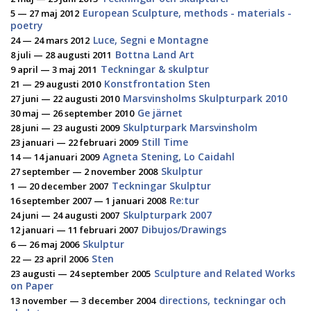
European Sculpture, methods - materials -
5 — 27 maj 2012
poetry
Luce, Segni e Montagne
24 — 24 mars 2012
Bottna Land Art
8 juli — 28 augusti 2011
Teckningar & skulptur
9 april — 3 maj 2011
Konstfrontation Sten
21 — 29 augusti 2010
Marsvinsholms Skulpturpark 2010
27 juni — 22 augusti 2010
Ge järnet
30 maj — 26 september 2010
Skulpturpark Marsvinsholm
28 juni — 23 augusti 2009
Still Time
23 januari — 22 februari 2009
Agneta Stening, Lo Caidahl
14 — 14 januari 2009
Skulptur
27 september — 2 november 2008
Teckningar Skulptur
1 — 20 december 2007
Re:tur
16 september 2007 — 1 januari 2008
Skulpturpark 2007
24 juni — 24 augusti 2007
Dibujos/Drawings
12 januari — 11 februari 2007
Skulptur
6 — 26 maj 2006
Sten
22 — 23 april 2006
Sculpture and Related Works
23 augusti — 24 september 2005
on Paper
directions, teckningar och
13 november — 3 december 2004