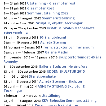
Utställning - Glas möter rost
9 — 24 juli 2022
Glas möter Rost
9 — 31 juli 2022
Sommarutställning 2022
9 — 30 juli 2022
Sommarutställning
26 juni — 14 augusti 2022
Skulptur, objekt, teckningar
24 april — 9 maj 2021
HOMO MIGRANS Menneskets
25 maj — 29 september 2019
evige vandring
10-års jubileum!
14 juli — 5 augusti 2018
Agneta Stening
6 juni — 19 augusti 2018
form, struktur och mellanrum
18 februari — 5 mars 2017
Galerie Mäder
6 januari — 4 februari 2017
Skulptörförbundet 40 år i
21 november 2015 — 17 januari 2016
Ronneby
Galleria Sculptor, Helsingfors
1 — 30 september 2015
UDDEN SKULPTUR 2015
13 juni — 30 september 2015
Stenstipendiater
21 — 26 juli 2014
Agneta Stening - Skulptur
12 juli — 3 augusti 2014
AGNETA STENING Skulptur &
26 april — 11 maj 2014
Teckningar
Utställning
8 februari — 2 mars 2014
KKV-Bohuslän Sommarutställnig
23 juni — 18 augusti 2013
Teckningar och skulpturer
2 maj — 29 juni 2013