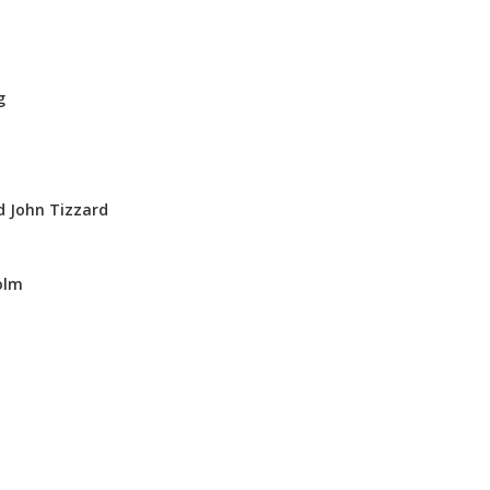
g
d John Tizzard
olm