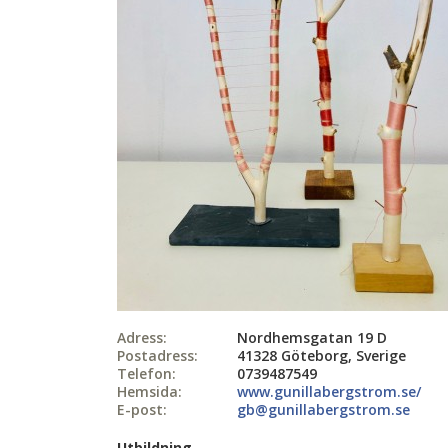
Adress:
Nordhemsgatan 19 D
Postadress:
41328 Göteborg, Sverige
Telefon:
0739487549
Hemsida:
www.gunillabergstrom.se/
E-post:
gb@gunillabergstrom.se
Utbildning