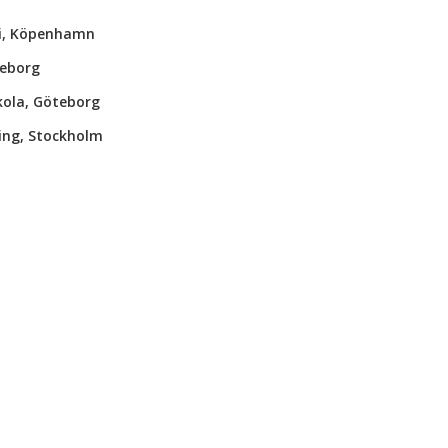
mi, Köpenhamn
teborg
kola, Göteborg
ning, Stockholm