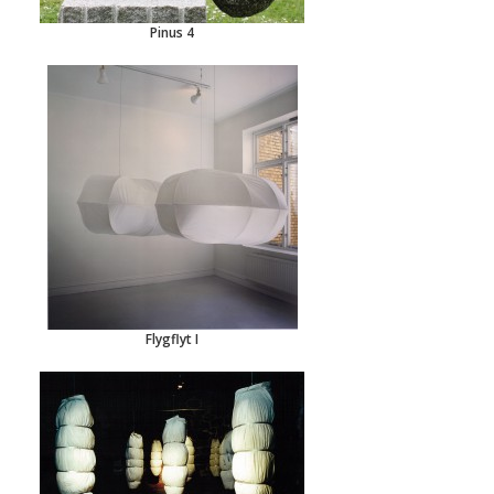
Pinus 4
Flygflyt I