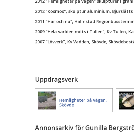
2012 "Hemligheter på vägen" skulpturer i gran
2012 "Kosmos", skulptur aluminium, Bjurslätt
2011 "Här och nu", Halmstad Regionbusstermin
2009 "Hela världen möts i Tullen", Kv Tullen, K
2007 "Lövverk", Kv Vadden, Skövde, Skövdebost
Uppdragsverk
Hemligheter på vägen,
Skövde
Annonsarkiv för Gunilla Bergst