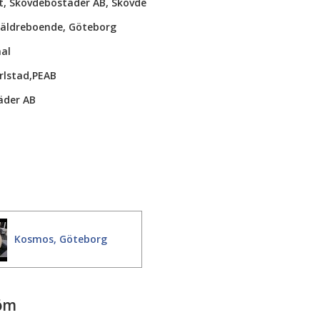
it, Skövdebostäder AB, Skövde
s äldreboende, Göteborg
al
arlstad,PEAB
äder AB
Kosmos, Göteborg
röm