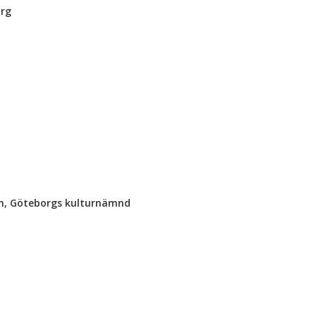
org
ium, Göteborgs kulturnämnd