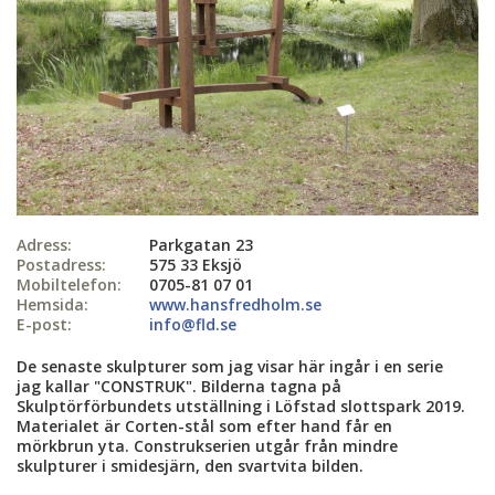
Adress:
Parkgatan 23
Postadress:
575 33 Eksjö
Mobiltelefon:
0705-81 07 01
Hemsida:
www.hansfredholm.se
E-post:
info@fld.se
De senaste skulpturer som jag visar här ingår i en serie
jag kallar "CONSTRUK". Bilderna tagna på
Skulptörförbundets utställning i Löfstad slottspark 2019.
Materialet är Corten-stål som efter hand får en
mörkbrun yta. Construkserien utgår från mindre
skulpturer i smidesjärn, den svartvita bilden.