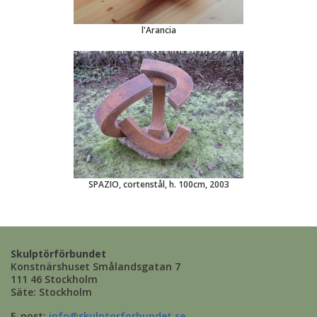
l'Arancia
SPAZIO, cortenstål, h. 100cm, 2003
Skulptörförbundet
Konstnärshuset Smålandsgatan 7
111 46 Stockholm
Säte: Stockholm
E-post:
info@skulptorforbundet.se