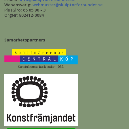
Webansvarig:
webmaster@skulptorforbundet.se
PlusGiro: 65 05 90 - 3
OrgNr: 802412-0084
Samarbetspartners